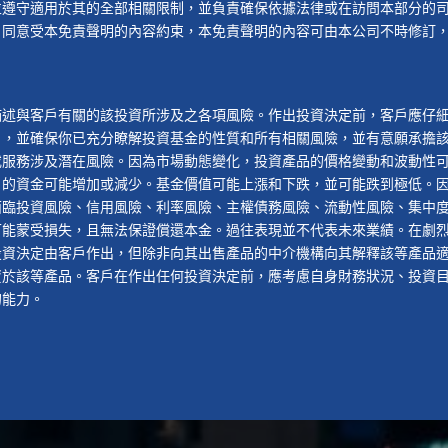
並遵守適用於其的全部相關限制，並負責確保依據法律或在訪問本部分的
戶同意受本免責聲明的內容約束，本免責聲明的內容可由本公司不時修訂
描述與客戶有關的該投資所涉及之各項風險。作出投資決定前，客戶應仔
），並確保你已充分瞭解投資基金的性質和所有相關風險，並有意願承擔
或服務涉及潛在風險。因為市場動態變化，投資產品的價格變動和波動性
戶的資金可能增加或減少。基金價值可能上漲和下跌，並可能跌到極低。
面臨投資風險、信用風險、利率風險、主權債務風險、流動性風險、集中
可能蒙受損失，且無法保證償還本金。過往表現並不代表未來業績。在劇
投資決定由客戶作出，但除非向其出售產品的中介機構向其解釋該等產品
資於該等產品。客戶在作出任何投資決定前，應考慮自身財務狀況、投資
的能力。