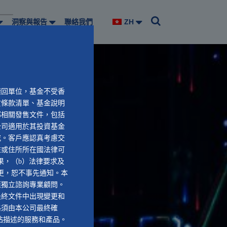
洞察與報告
聯絡我們
ZH
贖回單位，基金不受香
於條款清單、基金說明
部相關發售文件，包括
公司適用於其投資基金
究。客戶應認真考慮交
住或住所所在國法律可
果，（b）法律要求及
更，恕不事先通知。本
應獨立諮詢專業顧問。
最終文件中出現變更和
格須由本公司最終確
站描述的服務和產品。