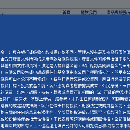
首頁
關於我們
產品與服務
基金」）與在銀行或吸收存款機構存款不同。管理人沒有義務按發行價值
基金受其發售文件所列的適用條款及條件規限，發售文件可能包括但不限
部其他相關文件和資料。決定是否投資基金前，客戶應認真閱讀基金的全
港）有限公司發售或申請認購任何基金應由本公司全權酌情批准，並受本
及條件可由本公司不時修訂）。客戶在進行交易或投資前，應自行開展研
和投資目標。投資於基金前，客戶應認真考慮依據其成立、公民身份、居
的購買、出售、認購、持有、轉換或處置可能相關的（a）可能的稅務後
信息在「按原狀」基礎上僅供一般參考，未作出任何類別保證，可隨時變
認購要約或建議或推薦。客戶在做出任何投資、財務決定或購買基金前，
價格有關的任何信息具有滯後性。全部價格取決於市場狀況，條款可能在
位或股份價格僅為指示性價格，不代表實際認購價格或贖回價格。全部價
地理區域的所有人士。僅獲適用法律允許的人可瀏覽信息和/或接受本網