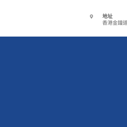
地址
香港金鐘道
電郵
assetmgt@
電話
+852 2277