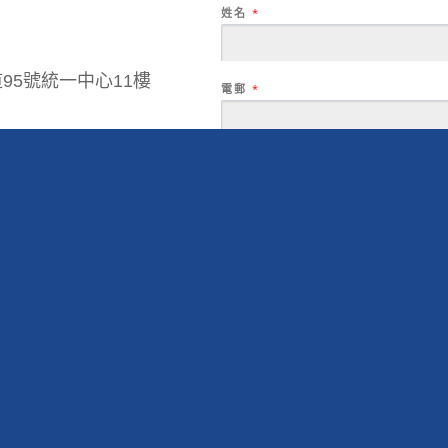
姓名
*
95號統一中心11樓
電郵
*
國家
聯絡電話號碼
phillip.com.hk
請選擇
查詢事項
*
 6698
查詢內容
*