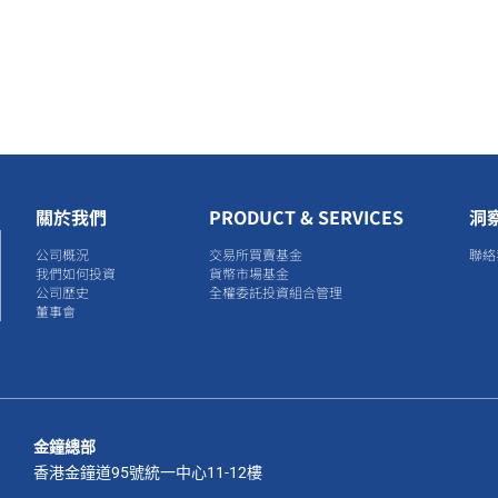
關於我們
PRODUCT & SERVICES
洞
公司概況
交易所買賣基金
聯絡
我們如何投資
貨幣市場基金
公司歷史
全權委託投資組合管理
董事會
金鐘總部
香港金鐘道95號統一中心11-12樓