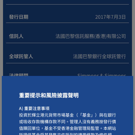
發行日期
2017年7月3日
信託人
法國巴黎信託服務(香港)有限公司
全球託管人
法國巴黎銀行全球託管行
法律顧問
Simmons & Simmons
核數師
畢馬威會計師事務所
重要提示和風險披露聲明
A) 重要注意事項
交易頻密程度
每個香港工作日(不包括星期六)
投資於輝立港元貨幣市場基金（「基金」）與在銀行
或吸收存款機構存款不同。管理人沒有義務按發行價
值贖回單位，基金不受香港金融管理局監管。本網站
派息政策
股息再投資
所提供基金受其發售文件所列的適用條款及條件規