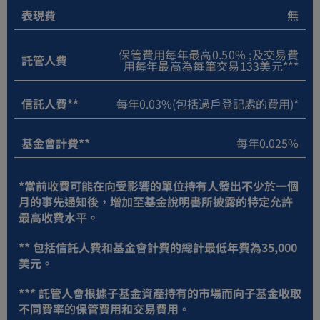
於市場狀況，條款可能在最終文件中出現變更和最終
表現費
無
確定。本部分所列的基金的單位或股份價格僅為指示
性價格，不代表實際認購價格或贖回價格。全部價格
保管費用每年最高0.50% ;及交易費
須由本公司最終確認。本網站描述的基金並非面向所
託管人費
用每年最高為每筆交易133美元***
有地理區域的所有人士。僅獲適用法律允許的人可瀏
覽信息和/或接受本網站描述的服務和產品。訪問本網
信託人費**
每年0.03%(包括過戶登記處的費用)*
站網頁的人需確保其知悉並遵守適用於其的全部相關
限制，並負責確保依據法律或在訪問本部分的司法管
轄區如此行動。使用本網站本部分即表示，每位用戶
基金會計費**
每年0.025%
同意受本免責聲明的內容約束，本免責聲明的內容可
由本公司不時修訂，並在本部分中予以發佈。
*當前收費可能在向受影響的單位持有人發出不少於一個
B) 風險披露聲明
月的事先通知後，增加至基金說明書所披露的特定允許
投資於基金涉及重大風險，且無法描述與客戶有關的
最高收費水平。
該投資所涉及之各項風險。作出投資決定前，客戶應
仔細閱讀相關基金的發售文件（尤其包括與風險相關
** 包括信託人費和基金會計費的總計最低年費為35,000
的部分），並確保你已充分瞭解投資基金的性質和所
美元。
有相關風險，並有意願承擔該等風險。每項投資可能
帶來獲利機會，但每項投資產品或服務涉及潛在風
*** 託管人會根據子基金資產持有的市場而向子基金收取
險。因為市場動態變化，投資產品的價格變動和波動
不同費率的保管費用和交易費用。
性可能與客戶預計的不同。因為購買或出售投資產