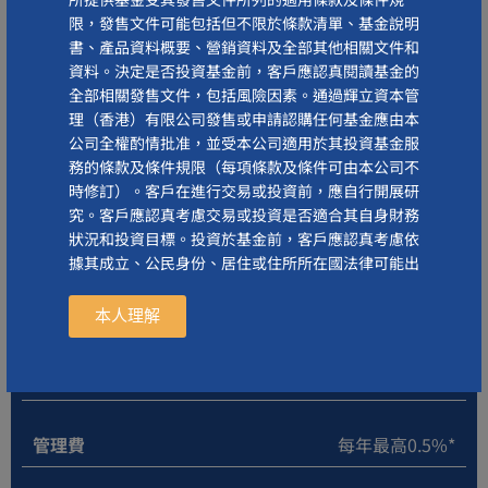
限，發售文件可能包括但不限於條款清單、基金說明
基本貨幣
港元
書、產品資料概要、營銷資料及全部其他相關文件和
資料。決定是否投資基金前，客戶應認真閱讀基金的
全部相關發售文件，包括風險因素。通過輝立資本管
理（香港）有限公司發售或申請認購任何基金應由本
公司全權酌情批准，並受本公司適用於其投資基金服
相關費用
務的條款及條件規限（每項條款及條件可由本公司不
時修訂）。客戶在進行交易或投資前，應自行開展研
究。客戶應認真考慮交易或投資是否適合其自身財務
認購費
無
狀況和投資目標。投資於基金前，客戶應認真考慮依
據其成立、公民身份、居住或住所所在國法律可能出
現的與投資基金中的股份或單元的購買、出售、認
贖回費
無
購、持有、轉換或處置可能相關的（a）可能的稅務
本人理解
後果，（b）法律要求及（c）外匯管制要求。本網站
包含的信息在「按原狀」基礎上僅供一般參考，未作
轉換費
無
出任何類別保證，可隨時變更，恕不事先通知。本網
站包含的信息不得被視為銷售、認購要約或建議或推
薦。客戶在做出任何投資、財務決定或購買基金前，
管理費
每年最高0.5%*
應獨立諮詢專業顧問。客戶應知悉，本網站所列的與
基金價格有關的任何信息具有滯後性。全部價格取決