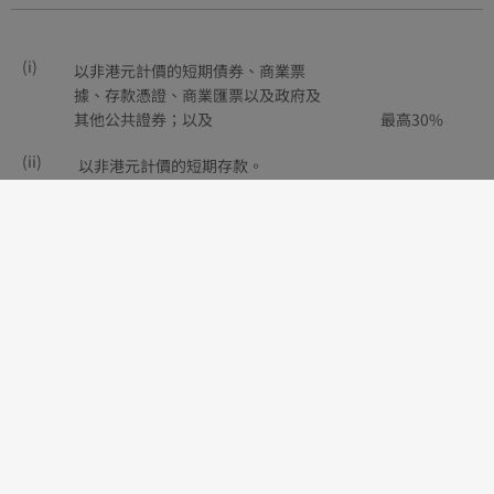
(i)
以非港元計價的短期債券、商業票
據、存款憑證、商業匯票以及政府及
其他公共證券；以及
最高30%
(ii)
以非港元計價的短期存款。
目標投資分配根據多種情況及因素而安排。請參閱相關文件內的基
金說明書。
投資涉及風險，請參閱本公司網頁內的風險披露聲明
〔”港元貨
幣市場基金”
及
”一般風險” 〕。
本網頁內容及當中所載之廣告並未經證券及期貨事務監察委員會審
閱。