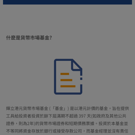
品，客戶的資金可能增加或減少。基金價值可能上漲
和下跌，並可能跌到極低。因此，客戶可能自基金中
收不到回報。投資有風險。基金面臨投資風險、信用
風險、利率風險、主權債務風險、流動性風險、集中
度風險、估值風險、信用評級風險及貨幣風險等。投
什麼是貨幣市場基金?
資者可能蒙受損失，且無法保證償還本金。過往表現
並不代表未來業績。在劇烈波動市場情況下，客戶的
部分投資可能無法立即清算。投資決定由客戶作出，
但除非向其出售產品的中介機構向其解釋該等產品適
合其財務狀況、投資經驗及投資目標，否則客戶不得
投資於該等產品。客戶在作出任何投資決定前，應考
慮自身財務狀況、投資目標及經驗、風險承受能力及
瞭解相關產品的性質和風險的能力。
輝立港元貨幣市場基金 (「基金」) 是以港元計價的基金，旨在提供
工具給投資者投資於餘下屆滿期不超過 397 天(如政府及其他公共
證券，則為2年)的貨幣市場證券和短期債務票據。投資於本基金並
不等同將資金存放於銀行或接受存款公司，而基金經理並沒有責任