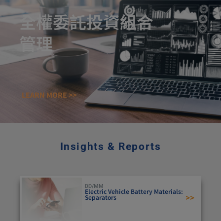
全權委託投資組合
管理
LEARN MORE >>
Insights & Reports
DD/MM
Electric Vehicle Battery Materials:
>>
Separators