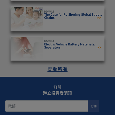
DD/MM
The Case for Re-Shoring Global Supply
>>
Chains
DD/MM
Electric Vehicle Battery Materials:
>>
Separators
查看所有
訂閱
輝立投資者須知
訂閱